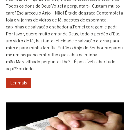
Todos os dons de Deus.Voltei a perguntar:– Custam muito
caro?Esclareceu o Anjo:– Não! É tudo de graça.Contemplei a
loja e vi jarras de vidros de fé, pacotes de esperança,
caixinhas de salvação e sabedoria.Tomei coragem e pedi:–
Por favor, quero muito amor de Deus, todo o perdão d’Ele,
um vidro de fé, bastante felicidade e salvação eterna para
mim e para minha família.Então o Anjo do Senhor preparou-
me um pequeno embrulho que cabia na minha
mão.Maravilhado perguntei-lhe?– É possível caber tudo
aqui?Sorrindo…
Ler mais