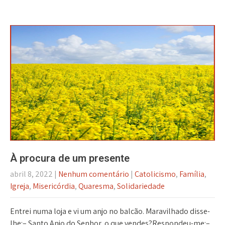
À procura de um presente
abril 8, 2022
|
Nenhum comentário
|
Catolicismo
,
Família
,
Igreja
,
Misericórdia
,
Quaresma
,
Solidariedade
Entrei numa loja e vi um anjo no balcão. Maravilhado disse-
lhe:– Santo Anjo do Senhor, o que vendes?Respondeu-me:–