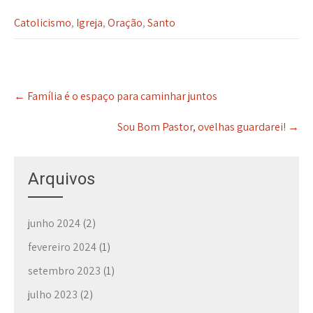
Catolicismo
,
Igreja
,
Oração
,
Santo
P
←
Família é o espaço para caminhar juntos
o
s
Sou Bom Pastor, ovelhas guardarei!
→
t
n
a
Arquivos
v
i
g
junho 2024
(2)
a
t
fevereiro 2024
(1)
i
setembro 2023
(1)
o
n
julho 2023
(2)