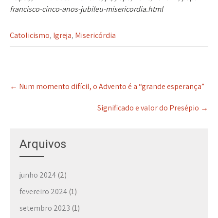
francisco-cinco-anos-jubileu-misericordia.html
Catolicismo
,
Igreja
,
Misericórdia
P
←
Num momento difícil, o Advento é a “grande esperança”
o
s
Significado e valor do Presépio
→
t
n
a
Arquivos
v
i
g
junho 2024
(2)
a
t
fevereiro 2024
(1)
i
setembro 2023
(1)
o