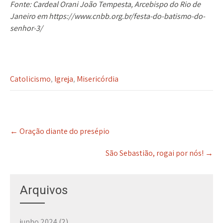
Fonte: Cardeal Orani João Tempesta, Arcebispo do Rio de
Janeiro em https://www.cnbb.org.br/festa-do-batismo-do-
senhor-3/
Catolicismo
,
Igreja
,
Misericórdia
P
←
Oração diante do presépio
o
s
São Sebastião, rogai por nós!
→
t
n
a
Arquivos
v
i
g
junho 2024
(2)