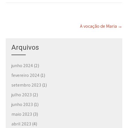
P
A vocação de Maria
→
o
s
t
Arquivos
n
a
v
junho 2024
(2)
i
g
fevereiro 2024
(1)
a
setembro 2023
(1)
t
i
julho 2023
(2)
o
n
junho 2023
(1)
maio 2023
(3)
abril 2023
(4)