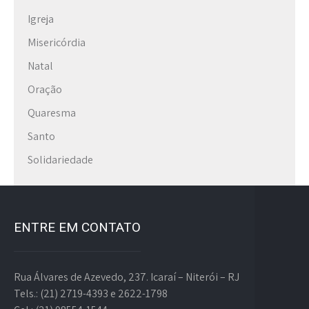
Igreja
Misericórdia
Natal
Oração
Quaresma
Santo
Solidariedade
ENTRE EM CONTATO
Rua Álvares de Azevedo, 237. Icaraí – Niterói – RJ
Tels.: (21) 2719-4393 e 2622-1798